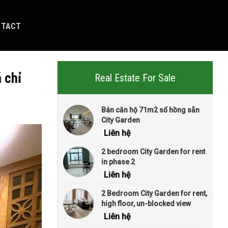
NTACT
 chỉ
Real Estate For Sale
Bán căn hộ 71m2 sổ hồng sẵn
City Garden
Liên hệ
2 bedroom City Garden for rent
in phase 2
Liên hệ
2 Bedroom City Garden for rent,
high floor, un-blocked view
Liên hệ