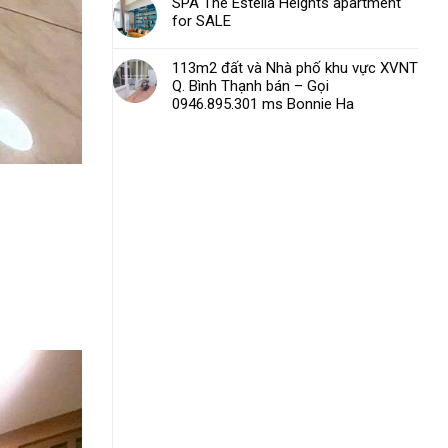
SPA The Estella Heights apartment
for SALE
113m2 đất và Nhà phố khu vực XVNT
Q. Bình Thạnh bán – Gọi
0946.895.301 ms Bonnie Ha