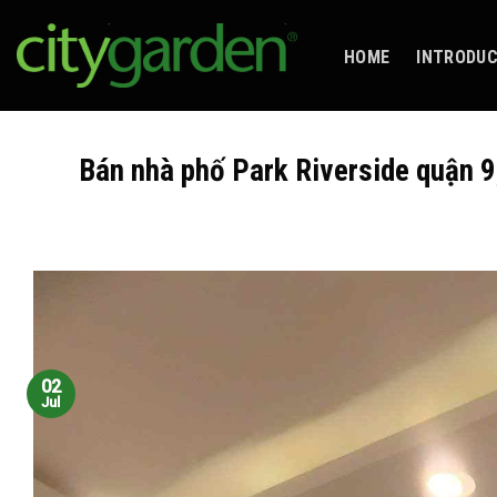
Skip
to
HOME
INTRODU
content
Bán nhà phố Park Riverside quận 9,
02
Jul