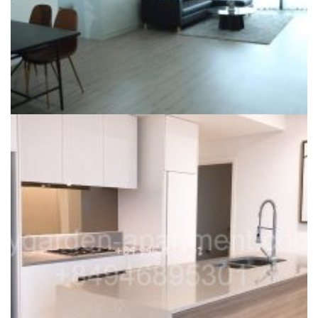
CITY GARDEN FOR RENT
For Rent 2 Bedroom City Garden in Phase 1, high floor Fully
furnished, D2 View, $1600 excluded MNF, gentle wood floor
39,000,000
₫
Dự án:
59 Ngo Tat To, Binh Thanh district
117m2
2
1600