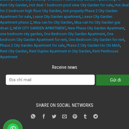
Rent City Garden
,
Hot deal 1 bedroom pool view City Garden for sale
,
Hot deal
for 2 bedroom high floor City Garden
,
Hot property Phase 2 City Garden
Apartment for sale
,
Lease City Garden apartment
,
Lease City Garden
Apartment phase 2
,
Mua can ho City Garden
,
Mua can ho City Garden giai
doan 2
,
NEW CITY GARDEN APARTMENT
,
New Phase City Garden Apartment
,
one bedroom city garden
,
One Bedroom City Garden Apartment
,
One
bedroom City Garden Apartment for rent
,
One Bedroom City Garden for rent
,
Phase 2 City Garden Apartment for sale
,
Phase 2 City Garden Ho Chi Minh
,
Rent City Garden
,
Rent Duplex Apartment in City Garden
,
Rent Penthouse
Apartment
Receive news
SHARE ON SOCIAL NETWORKS