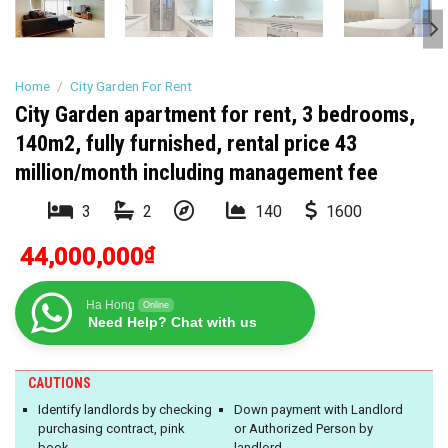
Home
/
City Garden For Rent
City Garden apartment for rent, 3 bedrooms,
140m2, fully furnished, rental price 43
million/month including management fee
3
2
140
1600
44,000,000
₫
Ha Hong
Online
Need Help? Chat with us
CAUTIONS
Identify landlords by checking
Down payment with Landlord
purchasing contract, pink
or Authorized Person by
book
landlord