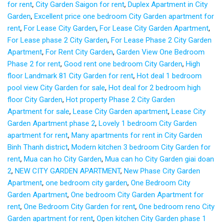
for rent
,
City Garden Saigon for rent
,
Duplex Apartment in City
Garden
,
Excellent price one bedroom City Garden apartment for
rent
,
For Lease City Garden
,
For Lease City Garden Apartment
,
For Lease phase 2 City Garden
,
For Lease Phase 2 City Garden
Apartment
,
For Rent City Garden
,
Garden View One Bedroom
Phase 2 for rent
,
Good rent one bedroom City Garden
,
High
floor Landmark 81 City Garden for rent
,
Hot deal 1 bedroom
pool view City Garden for sale
,
Hot deal for 2 bedroom high
floor City Garden
,
Hot property Phase 2 City Garden
Apartment for sale
,
Lease City Garden apartment
,
Lease City
Garden Apartment phase 2
,
Lovely 1 bedroom City Garden
apartment for rent
,
Many apartments for rent in City Garden
Binh Thanh district
,
Modern kitchen 3 bedroom City Garden for
rent
,
Mua can ho City Garden
,
Mua can ho City Garden giai doan
2
,
NEW CITY GARDEN APARTMENT
,
New Phase City Garden
Apartment
,
one bedroom city garden
,
One Bedroom City
Garden Apartment
,
One bedroom City Garden Apartment for
rent
,
One Bedroom City Garden for rent
,
One bedroom reno City
Garden apartment for rent
,
Open kitchen City Garden phase 1