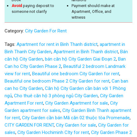
Avoid
paying deposit to
Payment should make at
someone not clarify
Apartment, Office, and
witness
Category:
City Garden For Rent
Tags:
Apartment for rent in Binh Thanh district
,
apartment in
Binh Thanh City Garden
,
Apartment in Binh Thanh district
,
Bán
căn hộ City Garden
,
bán căn hộ City Garden Giai Đoạn 2
,
Ban
Can ho CIty Garden Phase 2
,
Beautiful 2 bedroom Landmark
view for rent
,
Beautiful one bedroom City Garden for rent
,
Beautiful one bedroom Phase 2 CIty Garden for rent
,
Can ban
can ho City Garden
,
Căn hộ City Garden cần bán với 1 Phòng
ngủ
,
Cho thuê căn hộ 3 phòng ngủ City Garden
,
City Garden
Apartment For rent
,
City Garden Apartment for sale
,
City
Garden apartment for sales
,
City Garden Binh Thanh apartment
for rent
,
City Garden cần bán Mã căn 02 thuộc tòa Promenade
,
CITY GARDEN FOR RENT
,
City Garden for sale
,
City Garden for
sales
,
City Garden Hochiminh CIty for rent
,
City Garden Phase 2