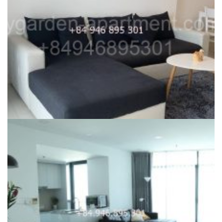
CITY GARDEN FOR RENT
New Phase City Garden Apartment for rent, one bedroom, 68m2,
nice decoration
25,000,000
₫
24,000,000
₫
Dự án:
59 Ngo Tat To, Binh Thanh district
68m2
1
900